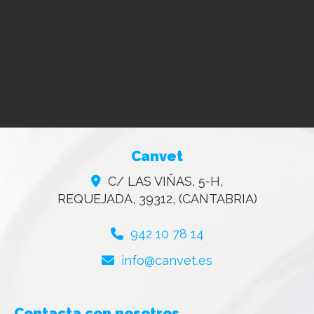
Canvet
C/ LAS VIÑAS, 5-H,
REQUEJADA
,
39312
,
(CANTABRIA)
942 10 78 14
info
canvet.es
Contacta con nosotros